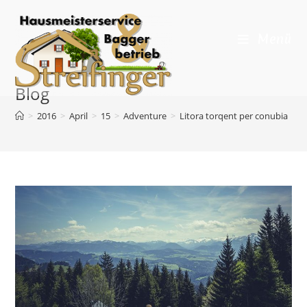
Zum
Inhalt
Menü
springen
Blog
>
2016
>
April
>
15
>
Adventure
>
Litora torqent per conubia