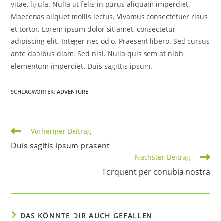
vitae, ligula. Nulla ut felis in purus aliquam imperdiet.
Maecenas aliquet mollis lectus. Vivamus consectetuer risus
et tortor. Lorem ipsum dolor sit amet, consectetur
adipiscing elit. Integer nec odio. Praesent libero. Sed cursus
ante dapibus diam. Sed nisi. Nulla quis sem at nibh
elementum imperdiet. Duis sagittis ipsum.
SCHLAGWÖRTER:
ADVENTURE
Weitere
Vorheriger Beitrag
Artikel
Duis sagitis ipsum prasent
ansehen
Nächster Beitrag
Torquent per conubia nostra
DAS KÖNNTE DIR AUCH GEFALLEN